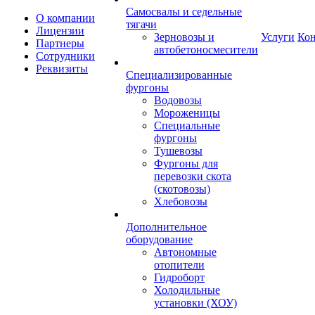
Самосвалы и седельные
О компании
тягачи
Лицензии
Зерновозы и
Услуги
Ко
Партнеры
автобетоносмесители
Сотрудники
Реквизиты
Специализированные
фургоны
Водовозы
Мороженицы
Специальные
фургоны
Тушевозы
Фургоны для
перевозки скота
(скотовозы)
Хлебовозы
Дополнительное
оборудование
Автономные
отопители
Гидроборт
Холодильные
установки (ХОУ)