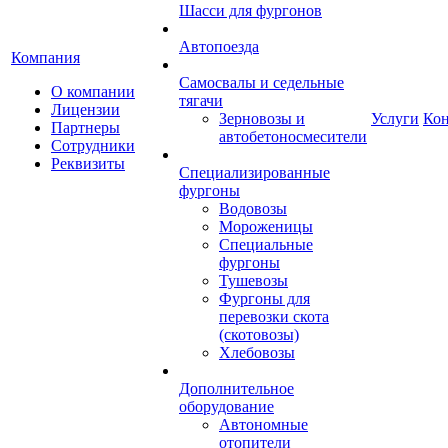
Шасси для фургонов
Автопоезда
Компания
Самосвалы и седельные
О компании
тягачи
Лицензии
Зерновозы и
Услуги
Ко
Партнеры
автобетоносмесители
Сотрудники
Реквизиты
Специализированные
фургоны
Водовозы
Мороженицы
Специальные
фургоны
Тушевозы
Фургоны для
перевозки скота
(скотовозы)
Хлебовозы
Дополнительное
оборудование
Автономные
отопители