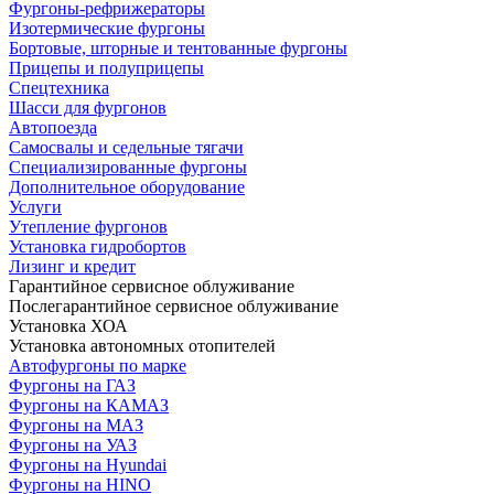
Фургоны-рефрижераторы
Изотермические фургоны
Бортовые, шторные и тентованные фургоны
Прицепы и полуприцепы
Спецтехника
Шасси для фургонов
Автопоезда
Самосвалы и седельные тягачи
Специализированные фургоны
Дополнительное оборудование
Услуги
Утепление фургонов
Установка гидробортов
Лизинг и кредит
Гарантийное сервисное облуживание
Послегарантийное сервисное облуживание
Установка ХОА
Установка автономных отопителей
Автофургоны по марке
Фургоны на ГАЗ
Фургоны на КАМАЗ
Фургоны на МАЗ
Фургоны на УАЗ
Фургоны на Hyundai
Фургоны на HINO