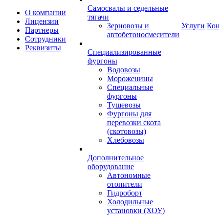
Самосвалы и седельные
О компании
тягачи
Лицензии
Зерновозы и
Услуги
Ко
Партнеры
автобетоносмесители
Сотрудники
Реквизиты
Специализированные
фургоны
Водовозы
Мороженицы
Специальные
фургоны
Тушевозы
Фургоны для
перевозки скота
(скотовозы)
Хлебовозы
Дополнительное
оборудование
Автономные
отопители
Гидроборт
Холодильные
установки (ХОУ)