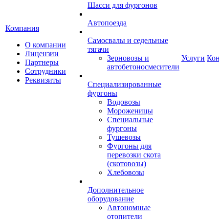
Шасси для фургонов
Автопоезда
Компания
Самосвалы и седельные
О компании
тягачи
Лицензии
Зерновозы и
Услуги
Ко
Партнеры
автобетоносмесители
Сотрудники
Реквизиты
Специализированные
фургоны
Водовозы
Мороженицы
Специальные
фургоны
Тушевозы
Фургоны для
перевозки скота
(скотовозы)
Хлебовозы
Дополнительное
оборудование
Автономные
отопители