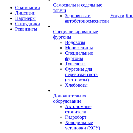
Самосвалы и седельные
О компании
тягачи
Лицензии
Зерновозы и
Услуги
Ко
Партнеры
автобетоносмесители
Сотрудники
Реквизиты
Специализированные
фургоны
Водовозы
Мороженицы
Специальные
фургоны
Тушевозы
Фургоны для
перевозки скота
(скотовозы)
Хлебовозы
Дополнительное
оборудование
Автономные
отопители
Гидроборт
Холодильные
установки (ХОУ)