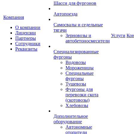
Шасси для фургонов
Автопоезда
Компания
Самосвалы и седельные
О компании
тягачи
Лицензии
Зерновозы и
Услуги
Ко
Партнеры
автобетоносмесители
Сотрудники
Реквизиты
Специализированные
фургоны
Водовозы
Мороженицы
Специальные
фургоны
Тушевозы
Фургоны для
перевозки скота
(скотовозы)
Хлебовозы
Дополнительное
оборудование
Автономные
отопители