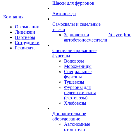
Шасси для фургонов
Автопоезда
Компания
Самосвалы и седельные
О компании
тягачи
Лицензии
Зерновозы и
Услуги
Ко
Партнеры
автобетоносмесители
Сотрудники
Реквизиты
Специализированные
фургоны
Водовозы
Мороженицы
Специальные
фургоны
Тушевозы
Фургоны для
перевозки скота
(скотовозы)
Хлебовозы
Дополнительное
оборудование
Автономные
отопители