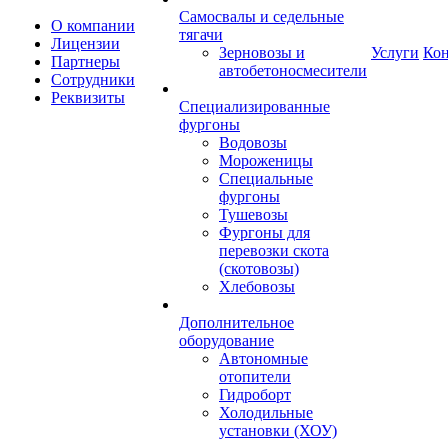
Самосвалы и седельные
О компании
тягачи
Лицензии
Зерновозы и
Услуги
Ко
Партнеры
автобетоносмесители
Сотрудники
Реквизиты
Специализированные
фургоны
Водовозы
Мороженицы
Специальные
фургоны
Тушевозы
Фургоны для
перевозки скота
(скотовозы)
Хлебовозы
Дополнительное
оборудование
Автономные
отопители
Гидроборт
Холодильные
установки (ХОУ)