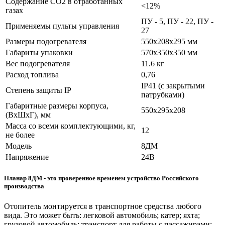
Содержание СО2 в отработанных
<12%
газах
ПУ - 5, ПУ - 22, ПУ -
Применяемы пульты управления
27
Размеры подогревателя
550х208х295 мм
Габариты упаковки
570х350х350 мм
Вес подогревателя
11.6 кг
Расход топлива
0,76
IP41 (с закрытыми
Степень защиты IP
патрубками)
Габаритные размеры корпуса,
550х295х208
(ВхШхГ), мм
Масса со всеми комплектующими, кг,
12
не более
Модель
8ДМ
Напряжение
24В
Планар 8ДМ - это проверенное временем устройство Российского
производства
Отопитель монтируется в транспортное средства любого
вида. Это может быть: легковой автомобиль; катер; яхта;
грузовой автомобиль; транспорт для работы с пассажирами;