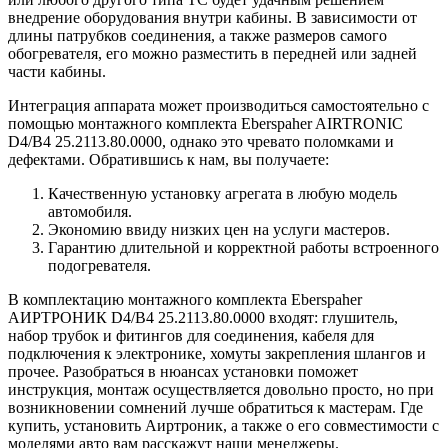
внедрение оборудования внутри кабины. В зависимости от
длины патрубков соединения, а также размеров самого
обогревателя, его можно разместить в передней или задней
части кабины.
Интеграция аппарата может производиться самостоятельно с
помощью монтажного комплекта Eberspaher AIRTRONIC
D4/B4 25.2113.80.0000, однако это чревато поломками и
дефектами. Обратившись к нам, вы получаете:
Качественную установку агрегата в любую модель
автомобиля.
Экономию ввиду низких цен на услуги мастеров.
Гарантию длительной и корректной работы встроенного
подогревателя.
В комплектацию монтажного комплекта Eberspaher
АИРТРОНИК D4/B4 25.2113.80.0000 входят: глушитель,
набор трубок и фитингов для соединения, кабеля для
подключения к электронике, хомуты закрепления шлангов и
прочее. Разобраться в нюансах установки поможет
инструкция, монтаж осуществляется довольно просто, но при
возникновении сомнений лучше обратиться к мастерам. Где
купить, установить Аиртроник, а также о его совместимости с
моделями авто вам расскажут наши менеджеры.