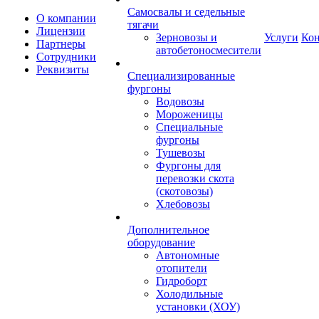
Самосвалы и седельные
О компании
тягачи
Лицензии
Зерновозы и
Услуги
Ко
Партнеры
автобетоносмесители
Сотрудники
Реквизиты
Специализированные
фургоны
Водовозы
Мороженицы
Специальные
фургоны
Тушевозы
Фургоны для
перевозки скота
(скотовозы)
Хлебовозы
Дополнительное
оборудование
Автономные
отопители
Гидроборт
Холодильные
установки (ХОУ)