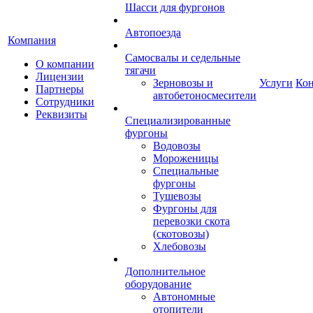
Шасси для фургонов
Автопоезда
Компания
Самосвалы и седельные
О компании
тягачи
Лицензии
Зерновозы и
Услуги
Ко
Партнеры
автобетоносмесители
Сотрудники
Реквизиты
Специализированные
фургоны
Водовозы
Мороженицы
Специальные
фургоны
Тушевозы
Фургоны для
перевозки скота
(скотовозы)
Хлебовозы
Дополнительное
оборудование
Автономные
отопители