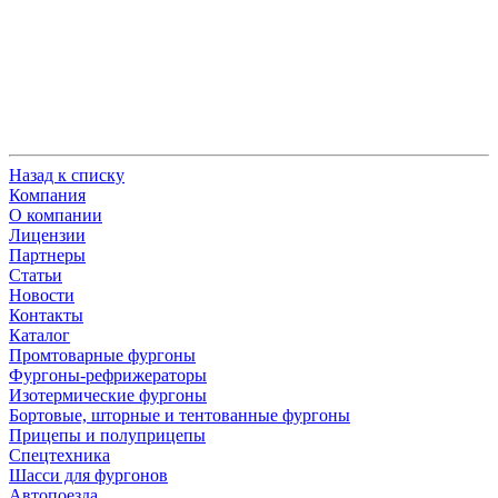
Назад к списку
Компания
О компании
Лицензии
Партнеры
Статьи
Новости
Контакты
Каталог
Промтоварные фургоны
Фургоны-рефрижераторы
Изотермические фургоны
Бортовые, шторные и тентованные фургоны
Прицепы и полуприцепы
Спецтехника
Шасси для фургонов
Автопоезда