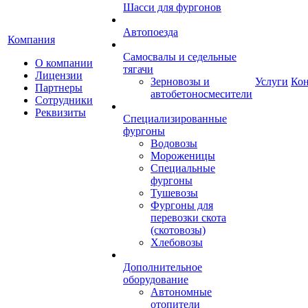
Шасси для фургонов
Автопоезда
Компания
Самосвалы и седельные
О компании
тягачи
Лицензии
Зерновозы и
Услуги
Ко
Партнеры
автобетоносмесители
Сотрудники
Реквизиты
Специализированные
фургоны
Водовозы
Мороженицы
Специальные
фургоны
Тушевозы
Фургоны для
перевозки скота
(скотовозы)
Хлебовозы
Дополнительное
оборудование
Автономные
отопители