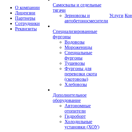
Самосвалы и седельные
О компании
тягачи
Лицензии
Зерновозы и
Услуги
Ко
Партнеры
автобетоносмесители
Сотрудники
Реквизиты
Специализированные
фургоны
Водовозы
Мороженицы
Специальные
фургоны
Тушевозы
Фургоны для
перевозки скота
(скотовозы)
Хлебовозы
Дополнительное
оборудование
Автономные
отопители
Гидроборт
Холодильные
установки (ХОУ)