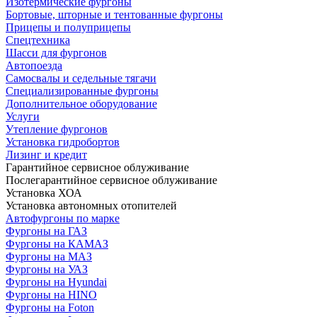
Изотермические фургоны
Бортовые, шторные и тентованные фургоны
Прицепы и полуприцепы
Спецтехника
Шасси для фургонов
Автопоезда
Самосвалы и седельные тягачи
Специализированные фургоны
Дополнительное оборудование
Услуги
Утепление фургонов
Установка гидробортов
Лизинг и кредит
Гарантийное сервисное облуживание
Послегарантийное сервисное облуживание
Установка ХОА
Установка автономных отопителей
Автофургоны по марке
Фургоны на ГАЗ
Фургоны на КАМАЗ
Фургоны на МАЗ
Фургоны на УАЗ
Фургоны на Hyundai
Фургоны на HINO
Фургоны на Foton