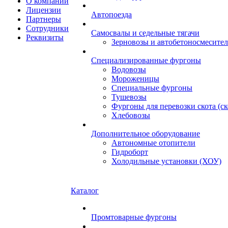
О компании
Лицензии
Автопоезда
Партнеры
Сотрудники
Самосвалы и седельные тягачи
Реквизиты
Зерновозы и автобетоносмесите
Специализированные фургоны
Водовозы
Мороженицы
Специальные фургоны
Тушевозы
Фургоны для перевозки скота (с
Хлебовозы
Дополнительное оборудование
Автономные отопители
Гидроборт
Холодильные установки (ХОУ)
Каталог
Промтоварные фургоны