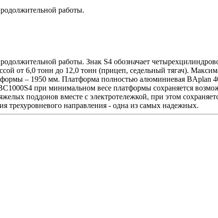
продолжительной работы.
продолжительной работы. Знак S4 обозначает четырехцилиндров
сой от 6,0 тонн до 12,0 тонн (прицеп, седельный тягач). Макси
тформы – 1950 мм. Платформа полностью алюминиевая BAplan 4
ь BC1000S4 при минимальном весе платформы сохраняется возмо
яжелых поддонов вместе с электротележкой, при этом сохраняе
я трехуровневого направления - одна из самых надежных.