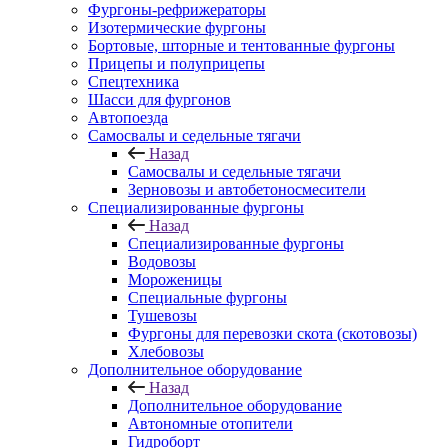
Фургоны-рефрижераторы
Изотермические фургоны
Бортовые, шторные и тентованные фургоны
Прицепы и полуприцепы
Спецтехника
Шасси для фургонов
Автопоезда
Самосвалы и седельные тягачи
Назад
Самосвалы и седельные тягачи
Зерновозы и автобетоносмесители
Специализированные фургоны
Назад
Специализированные фургоны
Водовозы
Мороженицы
Специальные фургоны
Тушевозы
Фургоны для перевозки скота (скотовозы)
Хлебовозы
Дополнительное оборудование
Назад
Дополнительное оборудование
Автономные отопители
Гидроборт