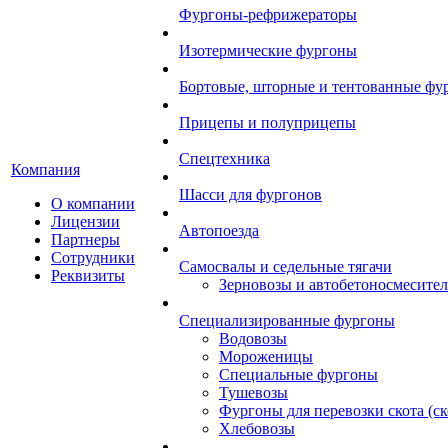
Фургоны-рефрижераторы
Изотермические фургоны
Бортовые, шторные и тентованные фу
Прицепы и полуприцепы
Спецтехника
Компания
Шасси для фургонов
О компании
Лицензии
Автопоезда
Партнеры
Сотрудники
Самосвалы и седельные тягачи
Реквизиты
Зерновозы и автобетоносмесите
Специализированные фургоны
Водовозы
Мороженицы
Специальные фургоны
Тушевозы
Фургоны для перевозки скота (с
Хлебовозы