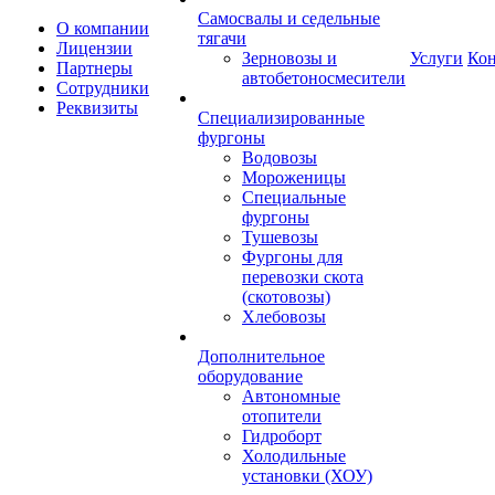
Самосвалы и седельные
О компании
тягачи
Лицензии
Зерновозы и
Услуги
Ко
Партнеры
автобетоносмесители
Сотрудники
Реквизиты
Специализированные
фургоны
Водовозы
Мороженицы
Специальные
фургоны
Тушевозы
Фургоны для
перевозки скота
(скотовозы)
Хлебовозы
Дополнительное
оборудование
Автономные
отопители
Гидроборт
Холодильные
установки (ХОУ)