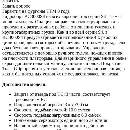
Заказать
Задать вопрос
Гарантия на фургоны ТТМ 3 года
Гидроборт BC3000S4 из всех карголифтов серии S4 – самая
мощная модель. Она целенаправлено сконструирована для
проведения разгрузочных работ в отношении тяжелых и
крупногабаритных грузов. Как и во всей серии S4, в
BC3000S4 предусматривается использование 4-х рабочих
цилиндров, два из которых обеспечивают подъем груза, а еще
два обеспечивают процесс открывания. Управление
осуществляется с помощью ручного пульта, ножных кнопок
на плоскости платформы. Для аварийного управления в балке
скрыт дополнительный манипуляционный блок. Покрытие
Track Grip препятствует скольжению во всех направлениях, в
каких бы погодных условиях не осуществлялась погрузка.
Достоинства модели:
Защита от въезда под ТС: 3 части; соответствует
требованиям ЕС
Гидравлический агрегат: 3 квт/3,0 cм
Скорость подъёма: пустой: 10,0 см/сек
Скорость подъёма: загруженный: 6,0 см/сек
Подъёмный сервомотор: единичного действия
Наклонный сервомотор: двоичного действия