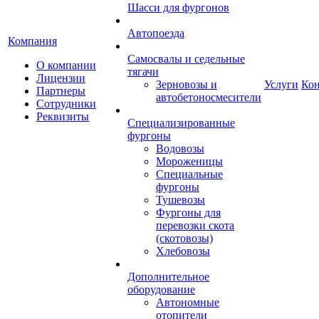
Шасси для фургонов
Автопоезда
Компания
Самосвалы и седельные
О компании
тягачи
Лицензии
Зерновозы и
Услуги
Ко
Партнеры
автобетоносмесители
Сотрудники
Реквизиты
Специализированные
фургоны
Водовозы
Мороженицы
Специальные
фургоны
Тушевозы
Фургоны для
перевозки скота
(скотовозы)
Хлебовозы
Дополнительное
оборудование
Автономные
отопители