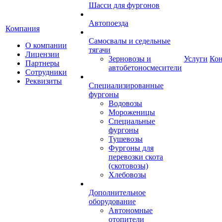
Шасси для фургонов
Автопоезда
Компания
Самосвалы и седельные
О компании
тягачи
Лицензии
Зерновозы и
Услуги
Ко
Партнеры
автобетоносмесители
Сотрудники
Реквизиты
Специализированные
фургоны
Водовозы
Мороженицы
Специальные
фургоны
Тушевозы
Фургоны для
перевозки скота
(скотовозы)
Хлебовозы
Дополнительное
оборудование
Автономные
отопители