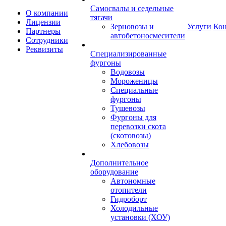
Самосвалы и седельные
О компании
тягачи
Лицензии
Зерновозы и
Услуги
Ко
Партнеры
автобетоносмесители
Сотрудники
Реквизиты
Специализированные
фургоны
Водовозы
Мороженицы
Специальные
фургоны
Тушевозы
Фургоны для
перевозки скота
(скотовозы)
Хлебовозы
Дополнительное
оборудование
Автономные
отопители
Гидроборт
Холодильные
установки (ХОУ)