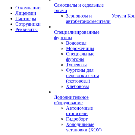
Самосвалы и седельные
О компании
тягачи
Лицензии
Зерновозы и
Услуги
Ко
Партнеры
автобетоносмесители
Сотрудники
Реквизиты
Специализированные
фургоны
Водовозы
Мороженицы
Специальные
фургоны
Тушевозы
Фургоны для
перевозки скота
(скотовозы)
Хлебовозы
Дополнительное
оборудование
Автономные
отопители
Гидроборт
Холодильные
установки (ХОУ)