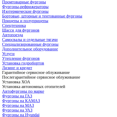
Промтоварные фургоны
Фургоны-рефрижераторы
Изотермические фургоны
Бортовые, шторные и тентованные фургоны
Прицепы и полуприцепы
Спецтехника
Шасси для фургонов
Автопоезда
Самосвалы и седельные тягачи
Специализированные фургоны
Дополнительное оборудование
Услуги
Утепление фургонов
Установка гидробортов
Лизинг и кредит
Гарантийное сервисное облуживание
Послегарантийное сервисное облуживание
Установка ХОА
Установка автономных отопителей
Автофургоны по марке
Фургоны на ГАЗ
Фургоны на КАМАЗ
Фургоны на МАЗ
Фургоны на УАЗ
Фургоны на Hyundai