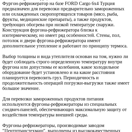
Фургон-рефрижератор на базе FORD Cargo 6x4 Турция
предназначен для перевозки предварительно замороженных
или охлажденных скоропортящихся товаров (мясо, рыба,
фрукты, медицинские препараты), а также продуктов,
требующих обогрева при низкой температуре снаружи.
Конструкция фургона-рефрижератора близка к
изотермическому, но имеет ряд особенностей. Стены, пол,
потолок и двери фургона-рефрижератора имеют
дополнительное утепление и работают по принципу термоса.
Выбор толщины и вида утеплителя основан на том, нужно ли
будет соблюдать строго определенную температуру внутри
фургона или допустимы ее колебания, какое холодильное
оборудование будет установлено и на какие расстояния
планируется перевозить груз. Периодичность и
продолжительность операций погрузки-выгрузки также имеет
большое значение.
Для перевозки замороженных продуктов питания
используются фургоны-рефрижераторы из специальных
сэндвич-панелей, обеспечивающих максимальную защиту от
воздействия температуры внешней среды.
Фургоны-рефрижераторы, производимые заводом
"Центртранстехмаш", выполнены из высококачественных