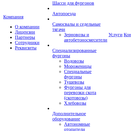
Шасси для фургонов
Автопоезда
Компания
Самосвалы и седельные
О компании
тягачи
Лицензии
Зерновозы и
Услуги
Ко
Партнеры
автобетоносмесители
Сотрудники
Реквизиты
Специализированные
фургоны
Водовозы
Мороженицы
Специальные
фургоны
Тушевозы
Фургоны для
перевозки скота
(скотовозы)
Хлебовозы
Дополнительное
оборудование
Автономные
отопители