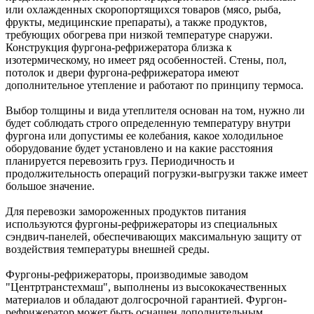
или охлажденных скоропортящихся товаров (мясо, рыба,
фрукты, медицинские препараты), а также продуктов,
требующих обогрева при низкой температуре снаружи.
Конструкция фургона-рефрижератора близка к
изотермическому, но имеет ряд особенностей. Стены, пол,
потолок и двери фургона-рефрижератора имеют
дополнительное утепление и работают по принципу термоса.
Выбор толщины и вида утеплителя основан на том, нужно ли
будет соблюдать строго определенную температуру внутри
фургона или допустимы ее колебания, какое холодильное
оборудование будет установлено и на какие расстояния
планируется перевозить груз. Периодичность и
продолжительность операций погрузки-выгрузки также имеет
большое значение.
Для перевозки замороженных продуктов питания
используются фургоны-рефрижераторы из специальных
сэндвич-панелей, обеспечивающих максимальную защиту от
воздействия температуры внешней среды.
Фургоны-рефрижераторы, производимые заводом
"Центртранстехмаш", выполнены из высококачественных
материалов и обладают долгосрочной гарантией. Фургон-
рефрижератор может быть оснащен дополнительным