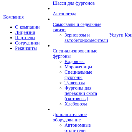
Шасси для фургонов
Автопоезда
Компания
Самосвалы и седельные
О компании
тягачи
Лицензии
Зерновозы и
Услуги
Ко
Партнеры
автобетоносмесители
Сотрудники
Реквизиты
Специализированные
фургоны
Водовозы
Мороженицы
Специальные
фургоны
Тушевозы
Фургоны для
перевозки скота
(скотовозы)
Хлебовозы
Дополнительное
оборудование
Автономные
отопители