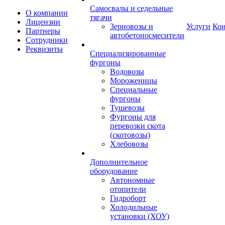
Самосвалы и седельные
О компании
тягачи
Лицензии
Зерновозы и
Услуги
Ко
Партнеры
автобетоносмесители
Сотрудники
Реквизиты
Специализированные
фургоны
Водовозы
Мороженицы
Специальные
фургоны
Тушевозы
Фургоны для
перевозки скота
(скотовозы)
Хлебовозы
Дополнительное
оборудование
Автономные
отопители
Гидроборт
Холодильные
установки (ХОУ)