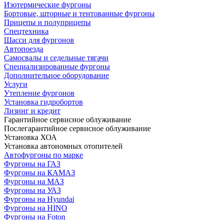
Изотермические фургоны
Бортовые, шторные и тентованные фургоны
Прицепы и полуприцепы
Спецтехника
Шасси для фургонов
Автопоезда
Самосвалы и седельные тягачи
Специализированные фургоны
Дополнительное оборудование
Услуги
Утепление фургонов
Установка гидробортов
Лизинг и кредит
Гарантийное сервисное облуживание
Послегарантийное сервисное облуживание
Установка ХОА
Установка автономных отопителей
Автофургоны по марке
Фургоны на ГАЗ
Фургоны на КАМАЗ
Фургоны на МАЗ
Фургоны на УАЗ
Фургоны на Hyundai
Фургоны на HINO
Фургоны на Foton