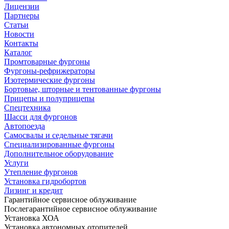
Лицензии
Партнеры
Статьи
Новости
Контакты
Каталог
Промтоварные фургоны
Фургоны-рефрижераторы
Изотермические фургоны
Бортовые, шторные и тентованные фургоны
Прицепы и полуприцепы
Спецтехника
Шасси для фургонов
Автопоезда
Самосвалы и седельные тягачи
Специализированные фургоны
Дополнительное оборудование
Услуги
Утепление фургонов
Установка гидробортов
Лизинг и кредит
Гарантийное сервисное облуживание
Послегарантийное сервисное облуживание
Установка ХОА
Установка автономных отопителей