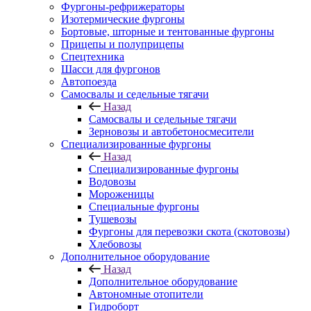
Фургоны-рефрижераторы
Изотермические фургоны
Бортовые, шторные и тентованные фургоны
Прицепы и полуприцепы
Спецтехника
Шасси для фургонов
Автопоезда
Самосвалы и седельные тягачи
Назад
Самосвалы и седельные тягачи
Зерновозы и автобетоносмесители
Специализированные фургоны
Назад
Специализированные фургоны
Водовозы
Мороженицы
Специальные фургоны
Тушевозы
Фургоны для перевозки скота (скотовозы)
Хлебовозы
Дополнительное оборудование
Назад
Дополнительное оборудование
Автономные отопители
Гидроборт