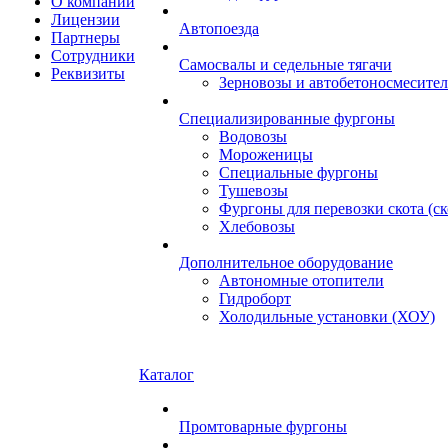
О компании
Лицензии
Автопоезда
Партнеры
Сотрудники
Самосвалы и седельные тягачи
Реквизиты
Зерновозы и автобетоносмесите
Специализированные фургоны
Водовозы
Мороженицы
Специальные фургоны
Тушевозы
Фургоны для перевозки скота (с
Хлебовозы
Дополнительное оборудование
Автономные отопители
Гидроборт
Холодильные установки (ХОУ)
Каталог
Промтоварные фургоны