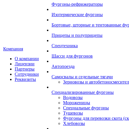
Фургоны-рефрижераторы
Изотермические фургоны
Бортовые, шторные и тентованные фу
Прицепы и полуприцепы
Спецтехника
Компания
Шасси для фургонов
О компании
Лицензии
Автопоезда
Партнеры
Сотрудники
Самосвалы и седельные тягачи
Реквизиты
Зерновозы и автобетоносмесите
Специализированные фургоны
Водовозы
Мороженицы
Специальные фургоны
Тушевозы
Фургоны для перевозки скота (с
Хлебовозы