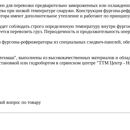
н для перевозки предварительно замороженных или охлажденны
ева при низкой температуре снаружи. Конструкция фургона-рефр
атора имеют дополнительное утепление и работают по принципу
удет соблюдать строго определенную температуру внутри фургон
уется перевозить груз. Периодичность и продолжительность опе
я фургоны-рефрижераторы из специальных сэндвич-панелей, об
ехмаш", выполнены из высококачественных материалов и обла
тановкой или гидробортом в сервисном центре "ТТМ Центр - Ни
ий вопрос по товару