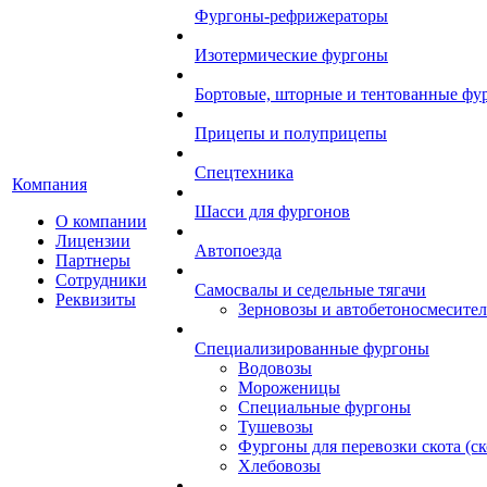
Фургоны-рефрижераторы
Изотермические фургоны
Бортовые, шторные и тентованные фу
Прицепы и полуприцепы
Спецтехника
Компания
Шасси для фургонов
О компании
Лицензии
Автопоезда
Партнеры
Сотрудники
Самосвалы и седельные тягачи
Реквизиты
Зерновозы и автобетоносмесите
Специализированные фургоны
Водовозы
Мороженицы
Специальные фургоны
Тушевозы
Фургоны для перевозки скота (с
Хлебовозы