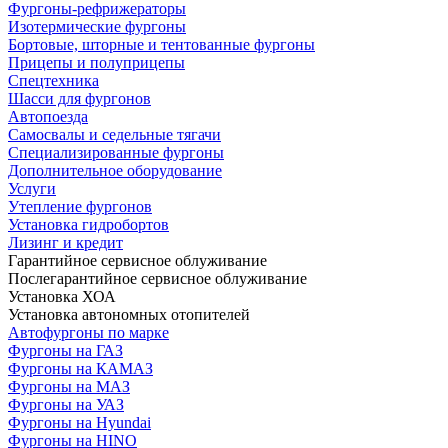
Фургоны-рефрижераторы
Изотермические фургоны
Бортовые, шторные и тентованные фургоны
Прицепы и полуприцепы
Спецтехника
Шасси для фургонов
Автопоезда
Самосвалы и седельные тягачи
Специализированные фургоны
Дополнительное оборудование
Услуги
Утепление фургонов
Установка гидробортов
Лизинг и кредит
Гарантийное сервисное облуживание
Послегарантийное сервисное облуживание
Установка ХОА
Установка автономных отопителей
Автофургоны по марке
Фургоны на ГАЗ
Фургоны на КАМАЗ
Фургоны на МАЗ
Фургоны на УАЗ
Фургоны на Hyundai
Фургоны на HINO