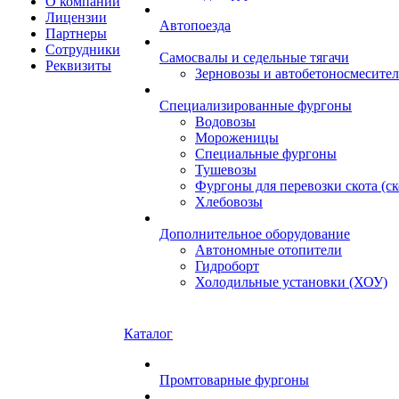
О компании
Лицензии
Автопоезда
Партнеры
Сотрудники
Самосвалы и седельные тягачи
Реквизиты
Зерновозы и автобетоносмесите
Специализированные фургоны
Водовозы
Мороженицы
Специальные фургоны
Тушевозы
Фургоны для перевозки скота (с
Хлебовозы
Дополнительное оборудование
Автономные отопители
Гидроборт
Холодильные установки (ХОУ)
Каталог
Промтоварные фургоны