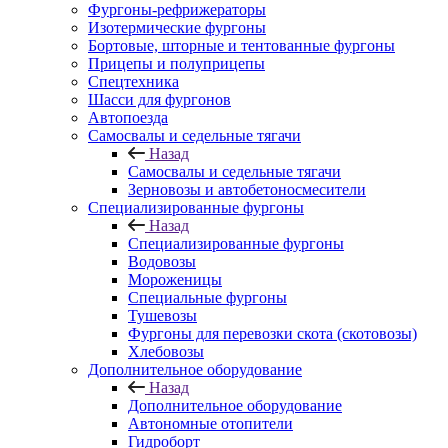
Фургоны-рефрижераторы
Изотермические фургоны
Бортовые, шторные и тентованные фургоны
Прицепы и полуприцепы
Спецтехника
Шасси для фургонов
Автопоезда
Самосвалы и седельные тягачи
Назад
Самосвалы и седельные тягачи
Зерновозы и автобетоносмесители
Специализированные фургоны
Назад
Специализированные фургоны
Водовозы
Мороженицы
Специальные фургоны
Тушевозы
Фургоны для перевозки скота (скотовозы)
Хлебовозы
Дополнительное оборудование
Назад
Дополнительное оборудование
Автономные отопители
Гидроборт