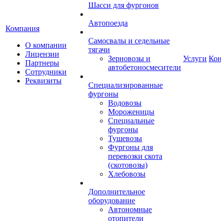
Шасси для фургонов
Автопоезда
Компания
Самосвалы и седельные
О компании
тягачи
Лицензии
Зерновозы и
Услуги
Ко
Партнеры
автобетоносмесители
Сотрудники
Реквизиты
Специализированные
фургоны
Водовозы
Мороженицы
Специальные
фургоны
Тушевозы
Фургоны для
перевозки скота
(скотовозы)
Хлебовозы
Дополнительное
оборудование
Автономные
отопители