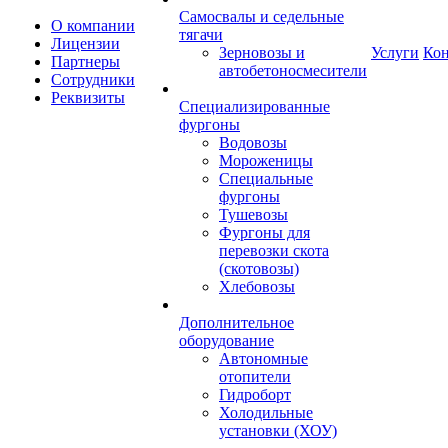
Самосвалы и седельные
О компании
тягачи
Лицензии
Зерновозы и
Услуги
Ко
Партнеры
автобетоносмесители
Сотрудники
Реквизиты
Специализированные
фургоны
Водовозы
Мороженицы
Специальные
фургоны
Тушевозы
Фургоны для
перевозки скота
(скотовозы)
Хлебовозы
Дополнительное
оборудование
Автономные
отопители
Гидроборт
Холодильные
установки (ХОУ)