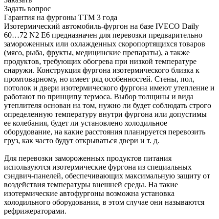
Задать вопрос
Гарантия на фургоны ТТМ 3 года
Изотермический автомобиль-фургон на базе IVECO Daily
60…72 N2 Е6 предназначен для перевозки предварительно
замороженных или охлажденных скоропортящихся товаров
(мясо, рыба, фрукты, медицинские препараты), а также
продуктов, требующих обогрева при низкой температуре
снаружи. Конструкция фургона изотермического близка к
промтоварному, но имеет ряд особенностей. Стены, пол,
потолок и двери изотермического фургона имеют утепление и
работают по принципу термоса. Выбор толщины и вида
утеплителя основан на том, нужно ли будет соблюдать строго
определенную температуру внутри фургона или допустимы
ее колебания, будет ли установлено холодильное
оборудование, на какие расстояния планируется перевозить
груз, как часто будут открываться двери и т. д.
Для перевозки замороженных продуктов питания
используются изотермические фургона из специальных
сэндвич-панелей, обеспечивающих максимальную защиту от
воздействия температуры внешней среды. На такие
изотермические автофургоны возможна установка
холодильного оборудования, в этом случае они называются
рефрижераторами.