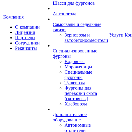
Шасси для фургонов
Автопоезда
Компания
Самосвалы и седельные
О компании
тягачи
Лицензии
Зерновозы и
Услуги
Ко
Партнеры
автобетоносмесители
Сотрудники
Реквизиты
Специализированные
фургоны
Водовозы
Мороженицы
Специальные
фургоны
Тушевозы
Фургоны для
перевозки скота
(скотовозы)
Хлебовозы
Дополнительное
оборудование
Автономные
отопители