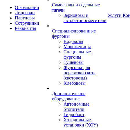
Самосвалы и седельные
О компании
тягачи
Лицензии
Зерновозы и
Услуги
Ко
Партнеры
автобетоносмесители
Сотрудники
Реквизиты
Специализированные
фургоны
Водовозы
Мороженицы
Специальные
фургоны
Тушевозы
Фургоны для
перевозки скота
(скотовозы)
Хлебовозы
Дополнительное
оборудование
Автономные
отопители
Гидроборт
Холодильные
установки (ХОУ)