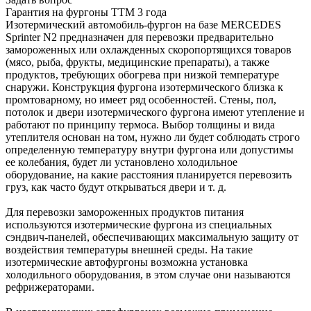
Гарантия на фургоны ТТМ 3 года
Изотермический автомобиль-фургон на базе MERCEDES
Sprinter N2 предназначен для перевозки предварительно
замороженных или охлажденных скоропортящихся товаров
(мясо, рыба, фрукты, медицинские препараты), а также
продуктов, требующих обогрева при низкой температуре
снаружи. Конструкция фургона изотермического близка к
промтоварному, но имеет ряд особенностей. Стены, пол,
потолок и двери изотермического фургона имеют утепление и
работают по принципу термоса. Выбор толщины и вида
утеплителя основан на том, нужно ли будет соблюдать строго
определенную температуру внутри фургона или допустимы
ее колебания, будет ли установлено холодильное
оборудование, на какие расстояния планируется перевозить
груз, как часто будут открываться двери и т. д.
Для перевозки замороженных продуктов питания
используются изотермические фургона из специальных
сэндвич-панелей, обеспечивающих максимальную защиту от
воздействия температуры внешней среды. На такие
изотермические автофургоны возможна установка
холодильного оборудования, в этом случае они называются
рефрижераторами.