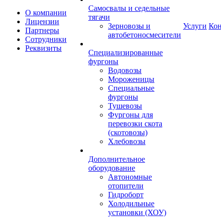
Самосвалы и седельные
О компании
тягачи
Лицензии
Зерновозы и
Услуги
Ко
Партнеры
автобетоносмесители
Сотрудники
Реквизиты
Специализированные
фургоны
Водовозы
Мороженицы
Специальные
фургоны
Тушевозы
Фургоны для
перевозки скота
(скотовозы)
Хлебовозы
Дополнительное
оборудование
Автономные
отопители
Гидроборт
Холодильные
установки (ХОУ)