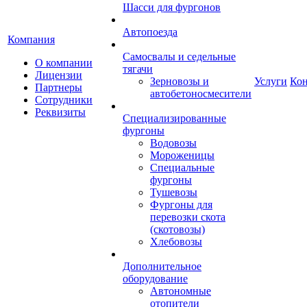
Шасси для фургонов
Автопоезда
Компания
Самосвалы и седельные
О компании
тягачи
Лицензии
Зерновозы и
Услуги
Ко
Партнеры
автобетоносмесители
Сотрудники
Реквизиты
Специализированные
фургоны
Водовозы
Мороженицы
Специальные
фургоны
Тушевозы
Фургоны для
перевозки скота
(скотовозы)
Хлебовозы
Дополнительное
оборудование
Автономные
отопители