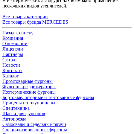
В изотермических автофургонах возможно применение
нескольких видов утеплителей.
Все товары категории
Все товары бренда MERCEDES
Назад к списку
Компания
О компании
Лицензии
Партнеры
Статьи
Новости
Контакты
Каталог
Промтоварные фургоны
Фургоны-рефрижераторы
Изотермические фургоны
Бортовые, шторные и тентованные фургоны
Прицепы и полуприцепы
Спецтехника
Шасси для фургонов
Автопоезда
Самосвалы и седельные тягачи
Специализированные фургоны