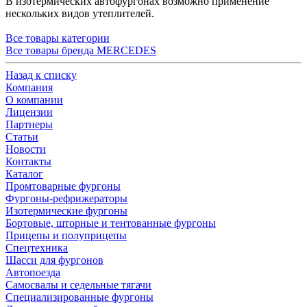
В изотермических автофургонах возможно применение
нескольких видов утеплителей.
Все товары категории
Все товары бренда MERCEDES
Назад к списку
Компания
О компании
Лицензии
Партнеры
Статьи
Новости
Контакты
Каталог
Промтоварные фургоны
Фургоны-рефрижераторы
Изотермические фургоны
Бортовые, шторные и тентованные фургоны
Прицепы и полуприцепы
Спецтехника
Шасси для фургонов
Автопоезда
Самосвалы и седельные тягачи
Специализированные фургоны