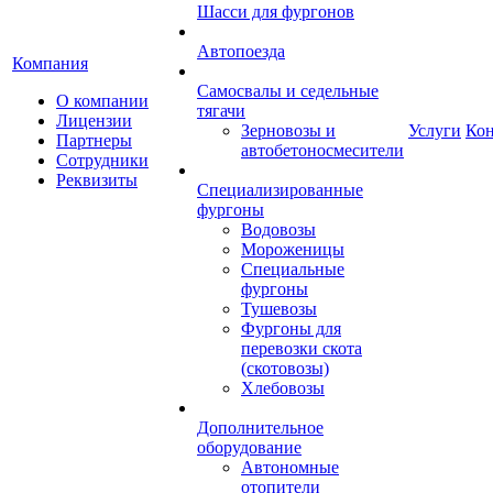
Шасси для фургонов
Автопоезда
Компания
Самосвалы и седельные
О компании
тягачи
Лицензии
Зерновозы и
Услуги
Ко
Партнеры
автобетоносмесители
Сотрудники
Реквизиты
Специализированные
фургоны
Водовозы
Мороженицы
Специальные
фургоны
Тушевозы
Фургоны для
перевозки скота
(скотовозы)
Хлебовозы
Дополнительное
оборудование
Автономные
отопители