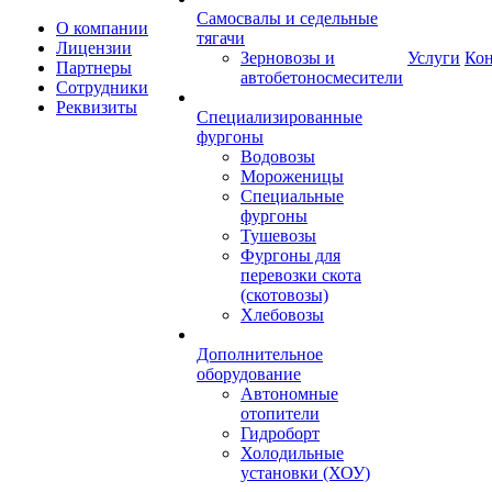
Самосвалы и седельные
О компании
тягачи
Лицензии
Зерновозы и
Услуги
Ко
Партнеры
автобетоносмесители
Сотрудники
Реквизиты
Специализированные
фургоны
Водовозы
Мороженицы
Специальные
фургоны
Тушевозы
Фургоны для
перевозки скота
(скотовозы)
Хлебовозы
Дополнительное
оборудование
Автономные
отопители
Гидроборт
Холодильные
установки (ХОУ)