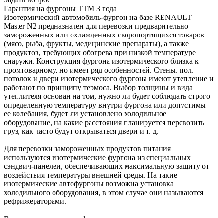
Гарантия на фургоны ТТМ 3 года
Изотермический автомобиль-фургон на базе RENAULT
Master N2 предназначен для перевозки предварительно
замороженных или охлажденных скоропортящихся товаров
(мясо, рыба, фрукты, медицинские препараты), а также
продуктов, требующих обогрева при низкой температуре
снаружи. Конструкция фургона изотермического близка к
промтоварному, но имеет ряд особенностей. Стены, пол,
потолок и двери изотермического фургона имеют утепление и
работают по принципу термоса. Выбор толщины и вида
утеплителя основан на том, нужно ли будет соблюдать строго
определенную температуру внутри фургона или допустимы
ее колебания, будет ли установлено холодильное
оборудование, на какие расстояния планируется перевозить
груз, как часто будут открываться двери и т. д.
Для перевозки замороженных продуктов питания
используются изотермические фургона из специальных
сэндвич-панелей, обеспечивающих максимальную защиту от
воздействия температуры внешней среды. На такие
изотермические автофургоны возможна установка
холодильного оборудования, в этом случае они называются
рефрижераторами.