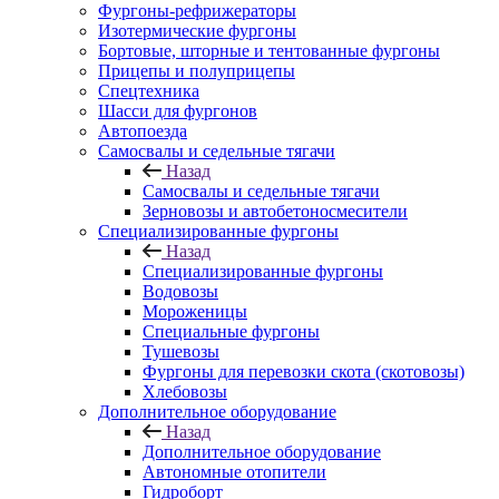
Фургоны-рефрижераторы
Изотермические фургоны
Бортовые, шторные и тентованные фургоны
Прицепы и полуприцепы
Спецтехника
Шасси для фургонов
Автопоезда
Самосвалы и седельные тягачи
Назад
Самосвалы и седельные тягачи
Зерновозы и автобетоносмесители
Специализированные фургоны
Назад
Специализированные фургоны
Водовозы
Мороженицы
Специальные фургоны
Тушевозы
Фургоны для перевозки скота (скотовозы)
Хлебовозы
Дополнительное оборудование
Назад
Дополнительное оборудование
Автономные отопители
Гидроборт