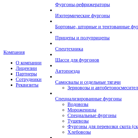
Фургоны-рефрижераторы
Изотермические фургоны
Бортовые, шторные и тентованные фу
Прицепы и полуприцепы
Спецтехника
Компания
Шасси для фургонов
О компании
Лицензии
Автопоезда
Партнеры
Сотрудники
Самосвалы и седельные тягачи
Реквизиты
Зерновозы и автобетоносмесите
Специализированные фургоны
Водовозы
Мороженицы
Специальные фургоны
Тушевозы
Фургоны для перевозки скота (с
Хлебовозы