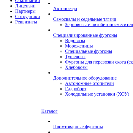
О компании
Лицензии
Автопоезда
Партнеры
Сотрудники
Самосвалы и седельные тягачи
Реквизиты
Зерновозы и автобетоносмесите
Специализированные фургоны
Водовозы
Мороженицы
Специальные фургоны
Тушевозы
Фургоны для перевозки скота (с
Хлебовозы
Дополнительное оборудование
Автономные отопители
Гидроборт
Холодильные установки (ХОУ)
Каталог
Промтоварные фургоны