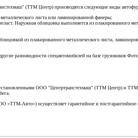
анстехмаш" (ТТМ Центр) производятся следующие виды автофу
 металлического листа или ламинированной фанеры;
нопласт. Наружная облицовка выполняется из плакированного м
блицовкой из плакированного металлического листа, ламиниров
ругие разновидности спецавтомобилей на базе грузовиков Фот
и, установленными ООО "Центртранстехмаш" (ТТМ Центр) и Т
бега.
«ТТМ-Авто») осуществляет гарантийное и постгарантийное об