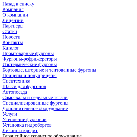
Назад к списку
Компания
О компании
Лицензии
Партнеры
Статьи
Новости
Контакты
Каталог
Промтоварные фургоны
Фургоны-рефрижераторы
Изотермические фургоны
Бортовые, шторные и тентованные фургоны
Прицепы и полуприцепы
Спецтехника
Шасси для фургонов
Автопоезда
Самосвалы и седельные тягачи
Специализированные фургоны
Дополнительное оборудование
Услуги
Утепление фургонов
Установка гидробортов
Лизинг и кредит
Гарантийное сервисное облуживание