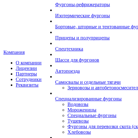
Фургоны-рефрижераторы
Изотермические фургоны
Бортовые, шторные и тентованные фу
Прицепы и полуприцепы
Спецтехника
Компания
Шасси для фургонов
О компании
Лицензии
Автопоезда
Партнеры
Сотрудники
Самосвалы и седельные тягачи
Реквизиты
Зерновозы и автобетоносмесите
Специализированные фургоны
Водовозы
Мороженицы
Специальные фургоны
Тушевозы
Фургоны для перевозки скота (с
Хлебовозы