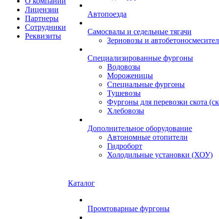
О компании
Лицензии
Автопоезда
Партнеры
Сотрудники
Самосвалы и седельные тягачи
Реквизиты
Зерновозы и автобетоносмесите
Специализированные фургоны
Водовозы
Мороженицы
Специальные фургоны
Тушевозы
Фургоны для перевозки скота (с
Хлебовозы
Дополнительное оборудование
Автономные отопители
Гидроборт
Холодильные установки (ХОУ)
Каталог
Промтоварные фургоны