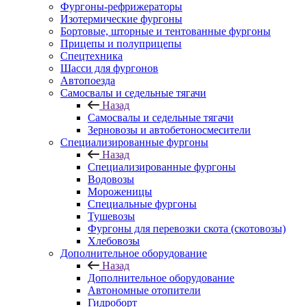
Фургоны-рефрижераторы
Изотермические фургоны
Бортовые, шторные и тентованные фургоны
Прицепы и полуприцепы
Спецтехника
Шасси для фургонов
Автопоезда
Самосвалы и седельные тягачи
Назад
Самосвалы и седельные тягачи
Зерновозы и автобетоносмесители
Специализированные фургоны
Назад
Специализированные фургоны
Водовозы
Мороженицы
Специальные фургоны
Тушевозы
Фургоны для перевозки скота (скотовозы)
Хлебовозы
Дополнительное оборудование
Назад
Дополнительное оборудование
Автономные отопители
Гидроборт