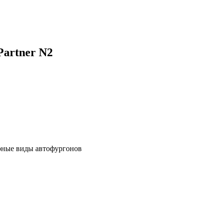
artner N2
рные виды автофургонов