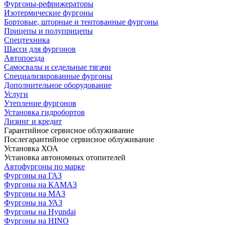
Фургоны-рефрижераторы
Изотермические фургоны
Бортовые, шторные и тентованные фургоны
Прицепы и полуприцепы
Спецтехника
Шасси для фургонов
Автопоезда
Самосвалы и седельные тягачи
Специализированные фургоны
Дополнительное оборудование
Услуги
Утепление фургонов
Установка гидробортов
Лизинг и кредит
Гарантийное сервисное облуживание
Послегарантийное сервисное облуживание
Установка ХОА
Установка автономных отопителей
Автофургоны по марке
Фургоны на ГАЗ
Фургоны на КАМАЗ
Фургоны на МАЗ
Фургоны на УАЗ
Фургоны на Hyundai
Фургоны на HINO