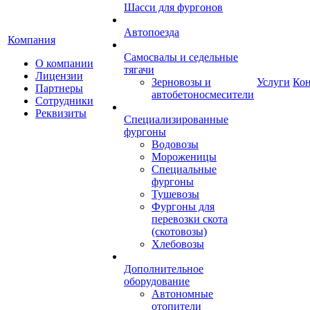
Шасси для фургонов
Автопоезда
Компания
Самосвалы и седельные
О компании
тягачи
Лицензии
Зерновозы и
Услуги
Ко
Партнеры
автобетоносмесители
Сотрудники
Реквизиты
Специализированные
фургоны
Водовозы
Мороженицы
Специальные
фургоны
Тушевозы
Фургоны для
перевозки скота
(скотовозы)
Хлебовозы
Дополнительное
оборудование
Автономные
отопители