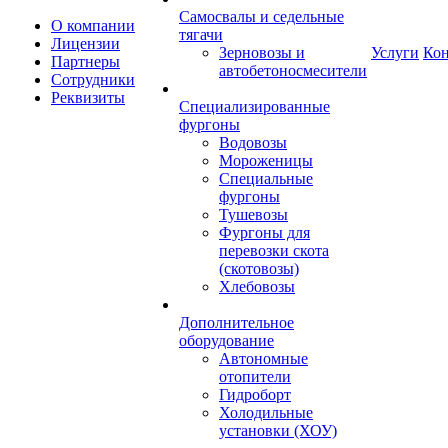
Самосвалы и седельные
О компании
тягачи
Лицензии
Зерновозы и
Услуги
Ко
Партнеры
автобетоносмесители
Сотрудники
Реквизиты
Специализированные
фургоны
Водовозы
Мороженицы
Специальные
фургоны
Тушевозы
Фургоны для
перевозки скота
(скотовозы)
Хлебовозы
Дополнительное
оборудование
Автономные
отопители
Гидроборт
Холодильные
установки (ХОУ)