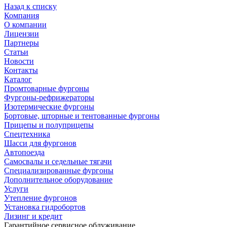
Назад к списку
Компания
О компании
Лицензии
Партнеры
Статьи
Новости
Контакты
Каталог
Промтоварные фургоны
Фургоны-рефрижераторы
Изотермические фургоны
Бортовые, шторные и тентованные фургоны
Прицепы и полуприцепы
Спецтехника
Шасси для фургонов
Автопоезда
Самосвалы и седельные тягачи
Специализированные фургоны
Дополнительное оборудование
Услуги
Утепление фургонов
Установка гидробортов
Лизинг и кредит
Гарантийное сервисное облуживание