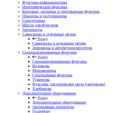
Фургоны-рефрижераторы
Изотермические фургоны
Бортовые, шторные и тентованные фургоны
Прицепы и полуприцепы
Спецтехника
Шасси для фургонов
Автопоезда
Самосвалы и седельные тягачи
Назад
Самосвалы и седельные тягачи
Зерновозы и автобетоносмесители
Специализированные фургоны
Назад
Специализированные фургоны
Водовозы
Мороженицы
Специальные фургоны
Тушевозы
Фургоны для перевозки скота (скотовозы)
Хлебовозы
Дополнительное оборудование
Назад
Дополнительное оборудование
Автономные отопители
Гидроборт