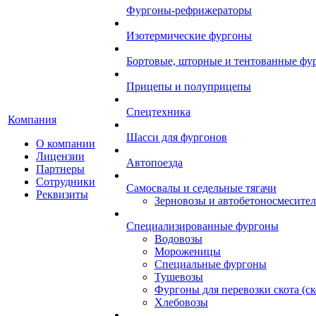
Фургоны-рефрижераторы
Изотермические фургоны
Бортовые, шторные и тентованные фу
Прицепы и полуприцепы
Спецтехника
Компания
Шасси для фургонов
О компании
Лицензии
Автопоезда
Партнеры
Сотрудники
Самосвалы и седельные тягачи
Реквизиты
Зерновозы и автобетоносмесите
Специализированные фургоны
Водовозы
Мороженицы
Специальные фургоны
Тушевозы
Фургоны для перевозки скота (с
Хлебовозы