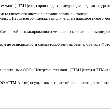
техмаш" (ТТМ Центр) производятся следующие виды автофурго
 металлического листа или ламинированной фанеры;
нопласт. Наружная облицовка выполняется из плакированного м
блицовкой из плакированного металлического листа, ламиниров
ругие разновидности спецавтомобилей на базе грузовиков Фот
становленными ООО "Центртранстехмаш" (ТТМ Центр) и ТТМ-
«ТТМ-Авто») осуществляет гарантийное и постгарантийное об