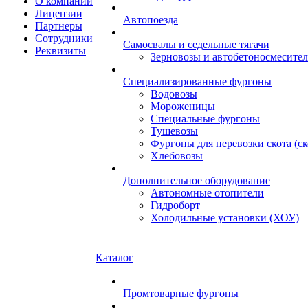
О компании
Лицензии
Автопоезда
Партнеры
Сотрудники
Самосвалы и седельные тягачи
Реквизиты
Зерновозы и автобетоносмесите
Специализированные фургоны
Водовозы
Мороженицы
Специальные фургоны
Тушевозы
Фургоны для перевозки скота (с
Хлебовозы
Дополнительное оборудование
Автономные отопители
Гидроборт
Холодильные установки (ХОУ)
Каталог
Промтоварные фургоны