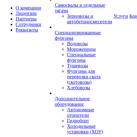
Самосвалы и седельные
О компании
тягачи
Лицензии
Зерновозы и
Услуги
Ко
Партнеры
автобетоносмесители
Сотрудники
Реквизиты
Специализированные
фургоны
Водовозы
Мороженицы
Специальные
фургоны
Тушевозы
Фургоны для
перевозки скота
(скотовозы)
Хлебовозы
Дополнительное
оборудование
Автономные
отопители
Гидроборт
Холодильные
установки (ХОУ)