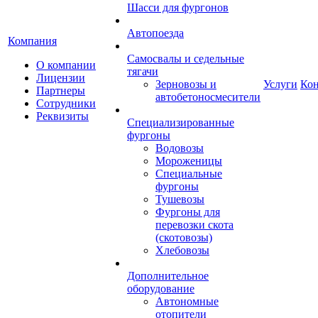
Шасси для фургонов
Автопоезда
Компания
Самосвалы и седельные
О компании
тягачи
Лицензии
Зерновозы и
Услуги
Ко
Партнеры
автобетоносмесители
Сотрудники
Реквизиты
Специализированные
фургоны
Водовозы
Мороженицы
Специальные
фургоны
Тушевозы
Фургоны для
перевозки скота
(скотовозы)
Хлебовозы
Дополнительное
оборудование
Автономные
отопители