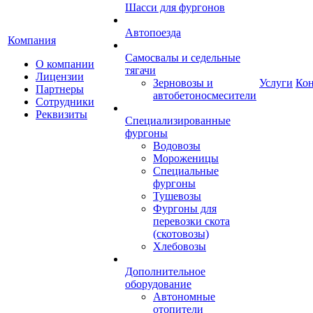
Шасси для фургонов
Автопоезда
Компания
Самосвалы и седельные
О компании
тягачи
Лицензии
Зерновозы и
Услуги
Ко
Партнеры
автобетоносмесители
Сотрудники
Реквизиты
Специализированные
фургоны
Водовозы
Мороженицы
Специальные
фургоны
Тушевозы
Фургоны для
перевозки скота
(скотовозы)
Хлебовозы
Дополнительное
оборудование
Автономные
отопители