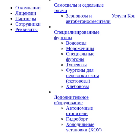
Самосвалы и седельные
О компании
тягачи
Лицензии
Зерновозы и
Услуги
Ко
Партнеры
автобетоносмесители
Сотрудники
Реквизиты
Специализированные
фургоны
Водовозы
Мороженицы
Специальные
фургоны
Тушевозы
Фургоны для
перевозки скота
(скотовозы)
Хлебовозы
Дополнительное
оборудование
Автономные
отопители
Гидроборт
Холодильные
установки (ХОУ)