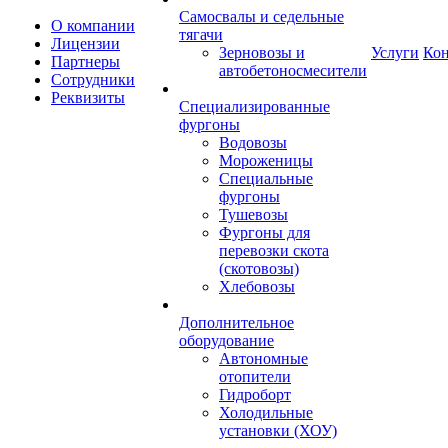
Самосвалы и седельные
О компании
тягачи
Лицензии
Зерновозы и
Услуги
Ко
Партнеры
автобетоносмесители
Сотрудники
Реквизиты
Специализированные
фургоны
Водовозы
Мороженицы
Специальные
фургоны
Тушевозы
Фургоны для
перевозки скота
(скотовозы)
Хлебовозы
Дополнительное
оборудование
Автономные
отопители
Гидроборт
Холодильные
установки (ХОУ)