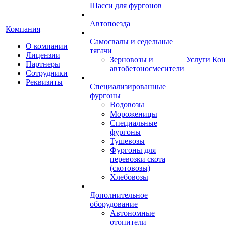
Шасси для фургонов
Автопоезда
Компания
Самосвалы и седельные
О компании
тягачи
Лицензии
Зерновозы и
Услуги
Ко
Партнеры
автобетоносмесители
Сотрудники
Реквизиты
Специализированные
фургоны
Водовозы
Мороженицы
Специальные
фургоны
Тушевозы
Фургоны для
перевозки скота
(скотовозы)
Хлебовозы
Дополнительное
оборудование
Автономные
отопители