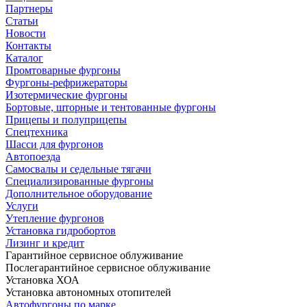
Партнеры
Статьи
Новости
Контакты
Каталог
Промтоварные фургоны
Фургоны-рефрижераторы
Изотермические фургоны
Бортовые, шторные и тентованные фургоны
Прицепы и полуприцепы
Спецтехника
Шасси для фургонов
Автопоезда
Самосвалы и седельные тягачи
Специализированные фургоны
Дополнительное оборудование
Услуги
Утепление фургонов
Установка гидробортов
Лизинг и кредит
Гарантийное сервисное облуживание
Послегарантийное сервисное облуживание
Установка ХОА
Установка автономных отопителей
Автофургоны по марке