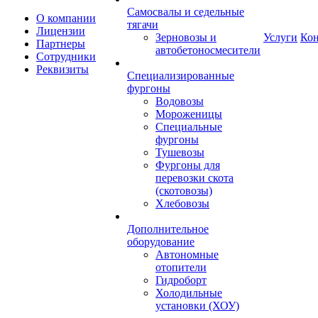
Самосвалы и седельные
О компании
тягачи
Лицензии
Зерновозы и
Услуги
Ко
Партнеры
автобетоносмесители
Сотрудники
Реквизиты
Специализированные
фургоны
Водовозы
Мороженицы
Специальные
фургоны
Тушевозы
Фургоны для
перевозки скота
(скотовозы)
Хлебовозы
Дополнительное
оборудование
Автономные
отопители
Гидроборт
Холодильные
установки (ХОУ)