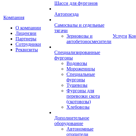
Шасси для фургонов
Автопоезда
Компания
Самосвалы и седельные
О компании
тягачи
Лицензии
Зерновозы и
Услуги
Ко
Партнеры
автобетоносмесители
Сотрудники
Реквизиты
Специализированные
фургоны
Водовозы
Мороженицы
Специальные
фургоны
Тушевозы
Фургоны для
перевозки скота
(скотовозы)
Хлебовозы
Дополнительное
оборудование
Автономные
отопители