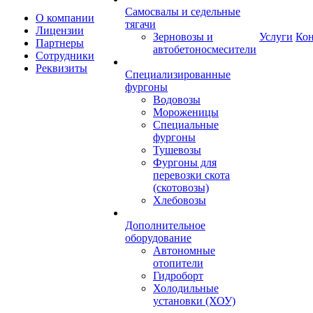
Самосвалы и седельные
О компании
тягачи
Лицензии
Зерновозы и
Услуги
Ко
Партнеры
автобетоносмесители
Сотрудники
Реквизиты
Специализированные
фургоны
Водовозы
Мороженицы
Специальные
фургоны
Тушевозы
Фургоны для
перевозки скота
(скотовозы)
Хлебовозы
Дополнительное
оборудование
Автономные
отопители
Гидроборт
Холодильные
установки (ХОУ)