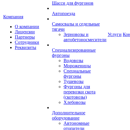
Шасси для фургонов
Автопоезда
Компания
Самосвалы и седельные
О компании
тягачи
Лицензии
Зерновозы и
Услуги
Ко
Партнеры
автобетоносмесители
Сотрудники
Реквизиты
Специализированные
фургоны
Водовозы
Мороженицы
Специальные
фургоны
Тушевозы
Фургоны для
перевозки скота
(скотовозы)
Хлебовозы
Дополнительное
оборудование
Автономные
отопители