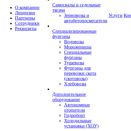
Самосвалы и седельные
О компании
тягачи
Лицензии
Зерновозы и
Услуги
Ко
Партнеры
автобетоносмесители
Сотрудники
Реквизиты
Специализированные
фургоны
Водовозы
Мороженицы
Специальные
фургоны
Тушевозы
Фургоны для
перевозки скота
(скотовозы)
Хлебовозы
Дополнительное
оборудование
Автономные
отопители
Гидроборт
Холодильные
установки (ХОУ)