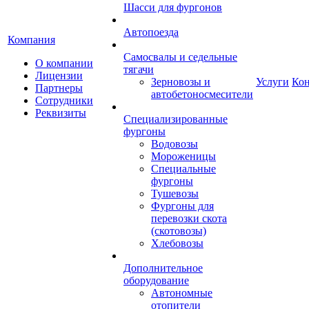
Шасси для фургонов
Автопоезда
Компания
Самосвалы и седельные
О компании
тягачи
Лицензии
Зерновозы и
Услуги
Ко
Партнеры
автобетоносмесители
Сотрудники
Реквизиты
Специализированные
фургоны
Водовозы
Мороженицы
Специальные
фургоны
Тушевозы
Фургоны для
перевозки скота
(скотовозы)
Хлебовозы
Дополнительное
оборудование
Автономные
отопители