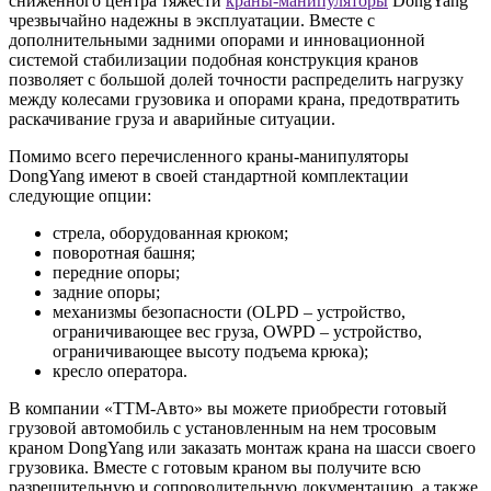
сниженного центра тяжести
краны-манипуляторы
DongYang
чрезвычайно надежны в эксплуатации. Вместе с
дополнительными задними опорами и инновационной
системой стабилизации подобная конструкция кранов
позволяет с большой долей точности распределить нагрузку
между колесами грузовика и опорами крана, предотвратить
раскачивание груза и аварийные ситуации.
Помимо всего перечисленного краны-манипуляторы
DongYang имеют в своей стандартной комплектации
следующие опции:
стрела, оборудованная крюком;
поворотная башня;
передние опоры;
задние опоры;
механизмы безопасности (OLPD – устройство,
ограничивающее вес груза, OWPD – устройство,
ограничивающее высоту подъема крюка);
кресло оператора.
В компании «ТТМ-Авто» вы можете приобрести готовый
грузовой автомобиль с установленным на нем тросовым
краном DongYang или заказать монтаж крана на шасси своего
грузовика. Вместе с готовым краном вы получите всю
разрешительную и сопроводительную документацию, а также