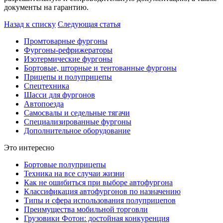
документы на гарантию.
Назад к списку
Следующая статья
Промтоварные фургоны
Фургоны-рефрижераторы
Изотермические фургоны
Бортовые, шторные и тентованные фургоны
Прицепы и полуприцепы
Спецтехника
Шасси для фургонов
Автопоезда
Самосвалы и седельные тягачи
Специализированные фургоны
Дополнительное оборудование
Это интересно
Бортовые пoлуприцепы
Техника на все случаи жизни
Как не ошибиться при выборе автофургона
Классификация автофургонов по назначению
Типы и сфера использования полуприцепов
Преимущества мобильной торговли
Грузовики Фотон: достойная конкуренция