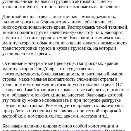
установленный на шасси грузового автомобиля, легко
транспортируется, что позволяет сэкономить на перевозке.
Длинный вынос стрелы, достаточная грузоподъемность,
наличие троса и лебедочного механизма обеспечивают
многофункциональность крана. Распоряжаясь такой техникой,
можно поднять груз на значительную высоту или, наоборот,
спустить его ниже уровня земли. Еще одни отличием крана-
манипулятора от обыкновенного крана является возможность
транспортировки грузов в кузове грузовика, на который
установлен сам агрегат.
Основные конкурентные преимущества тросовых кранов-
манипуляторов DongYang – это существенная
грузоподъемность, большая мощность, значительный вынос
стрелы, максимальная компактность сложенной стрелы в
транспортном положении, низкий угол наклона стрелы (17
градусов). Такой кран имеет компактные габариты, и, вместе с
тем, обладает многофункциональностью, благодаря которой
эту технику можно использовать и при погрузке-разгрузке
грузов, и на стройке. Рекомендуется применять такие краны
при работе в стесненных условиях – при тесной городской
застройке, в помещениях, под арками, мостами и т.д.
Благодаря наличию широких опор особой конструкции и