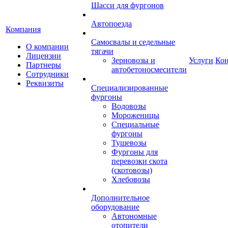
Шасси для фургонов
Автопоезда
Компания
Самосвалы и седельные
О компании
тягачи
Лицензии
Зерновозы и
Услуги
Ко
Партнеры
автобетоносмесители
Сотрудники
Реквизиты
Специализированные
фургоны
Водовозы
Мороженицы
Специальные
фургоны
Тушевозы
Фургоны для
перевозки скота
(скотовозы)
Хлебовозы
Дополнительное
оборудование
Автономные
отопители