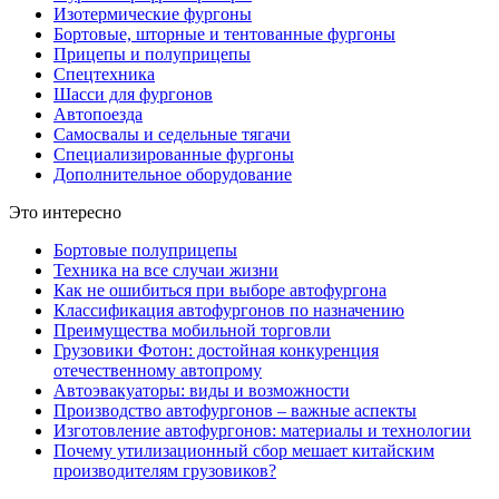
Изотермические фургоны
Бортовые, шторные и тентованные фургоны
Прицепы и полуприцепы
Спецтехника
Шасси для фургонов
Автопоезда
Самосвалы и седельные тягачи
Специализированные фургоны
Дополнительное оборудование
Это интересно
Бортовые пoлуприцепы
Техника на все случаи жизни
Как не ошибиться при выборе автофургона
Классификация автофургонов по назначению
Преимущества мобильной торговли
Грузовики Фотон: достойная конкуренция
отечественному автопрому
Автоэвакуаторы: виды и возможности
Производство автофургонов – важные аспекты
Изготовление автофургонов: материалы и технологии
Почему утилизационный сбор мешает китайским
производителям грузовиков?