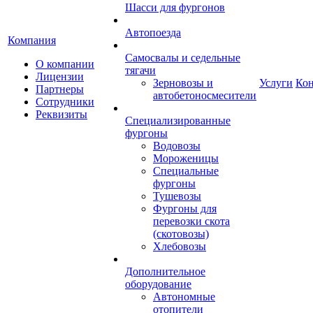
Шасси для фургонов
Автопоезда
Компания
Самосвалы и седельные
О компании
тягачи
Лицензии
Зерновозы и
Услуги
Ко
Партнеры
автобетоносмесители
Сотрудники
Реквизиты
Специализированные
фургоны
Водовозы
Мороженицы
Специальные
фургоны
Тушевозы
Фургоны для
перевозки скота
(скотовозы)
Хлебовозы
Дополнительное
оборудование
Автономные
отопители