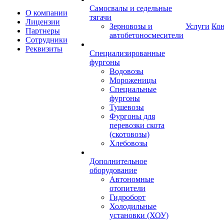
Самосвалы и седельные
О компании
тягачи
Лицензии
Зерновозы и
Услуги
Ко
Партнеры
автобетоносмесители
Сотрудники
Реквизиты
Специализированные
фургоны
Водовозы
Мороженицы
Специальные
фургоны
Тушевозы
Фургоны для
перевозки скота
(скотовозы)
Хлебовозы
Дополнительное
оборудование
Автономные
отопители
Гидроборт
Холодильные
установки (ХОУ)